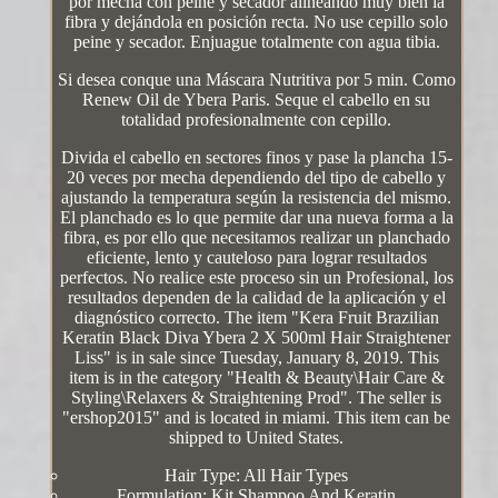
por mecha con peine y secador alineando muy bien la
fibra y dejándola en posición recta. No use cepillo solo
peine y secador. Enjuague totalmente con agua tibia.
Si desea conque una Máscara Nutritiva por 5 min. Como
Renew Oil de Ybera Paris. Seque el cabello en su
totalidad profesionalmente con cepillo.
Divida el cabello en sectores finos y pase la plancha 15-
20 veces por mecha dependiendo del tipo de cabello y
ajustando la temperatura según la resistencia del mismo.
El planchado es lo que permite dar una nueva forma a la
fibra, es por ello que necesitamos realizar un planchado
eficiente, lento y cauteloso para lograr resultados
perfectos. No realice este proceso sin un Profesional, los
resultados dependen de la calidad de la aplicación y el
diagnóstico correcto. The item "Kera Fruit Brazilian
Keratin Black Diva Ybera 2 X 500ml Hair Straightener
Liss" is in sale since Tuesday, January 8, 2019. This
item is in the category "Health & Beauty\Hair Care &
Styling\Relaxers & Straightening Prod". The seller is
"ershop2015" and is located in miami. This item can be
shipped to United States.
Hair Type: All Hair Types
Formulation: Kit Shampoo And Keratin