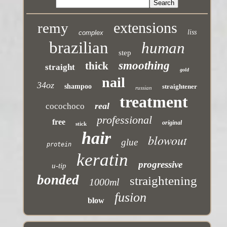
extensions
remy
liss
complex
brazilian
human
step
smoothing
thick
straight
gold
nail
34oz
shampoo
straightener
russian
treatment
real
cocochoco
professional
free
original
stick
hair
blowout
glue
protein
keratin
progressive
u-tip
bonded
straightening
1000ml
fusion
blow