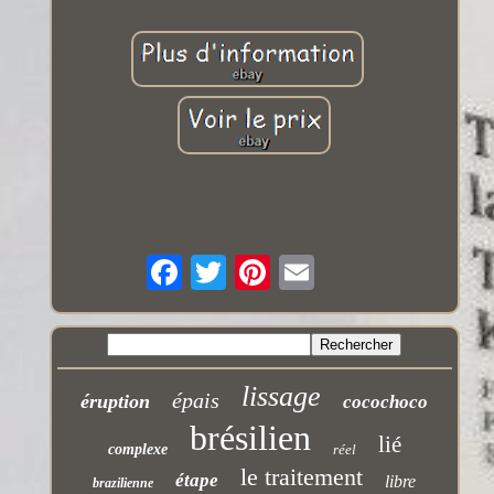
lissage
épais
éruption
cocochoco
brésilien
lié
complexe
réel
le traitement
étape
libre
brazilienne