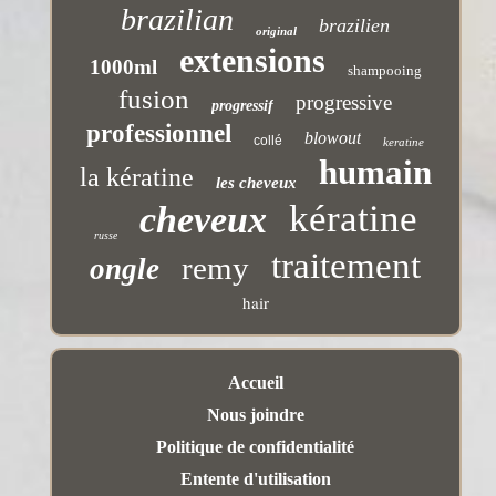
brazilian
brazilien
original
extensions
1000ml
shampooing
fusion
progressive
progressif
professionnel
blowout
collé
keratine
humain
la kératine
les cheveux
kératine
cheveux
russe
traitement
remy
ongle
hair
Accueil
Nous joindre
Politique de confidentialité
Entente d'utilisation