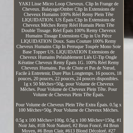
YAKI Lisse Micro Loop Cheveux. Clip In Frange de
Cheveux. Balayage/Ombre Clip In Extensions de
Cheveux Humains 100% Réel Remy Plein Tête
LIQUIDATION. US Épais Clip In Extensions de
Cheveux Mèches Remy Réel Humain Plein Tête
Double Tissage. Réel Épais 100% Remy Cheveux
Humains Tissage Extensions Clip in Un Pièce
LIQUIDATION Doux. Sans Couture 100% Remy
Cheveux Humains Clip In Perruque Toupée Mono Soie
Base Topper US. LIQUIDATION Extensions de
Cheveux Humains Préalablement Liés U-Tip Ongle
Kératine Cheveux Remy Épais 1G. 100% Réel Remy
Cheveux Humains. Pas de Chute et Pas de Nœud,
Facile à Entretenir, Dure Plus Longtemps. 16 pouces, 18
pouces, 20 pouces, 22 pouces, 24 pouces disponibles.
1g x 50 Mèches=50g, pour Volume de Cheveux
Mèches. Pour Volume de Cheveux Plein Tête. Pour
Volume de Cheveux Plein Tête Épais.
Pour Volume de Cheveux Plein Tête Extra Épais. 0.5g x
100 Mèches=50g. Pour Volume de Cheveux Mèches.
0.5g x 100 Mèches=100g. 0.5g x 100 Mèches=150g. #1
Noir Jais, #1B Noir Naturel, #2 Brun Foncé, #4 Brun
Moyen, #6 Brun Clair, #613 Blond Décoloré. #27