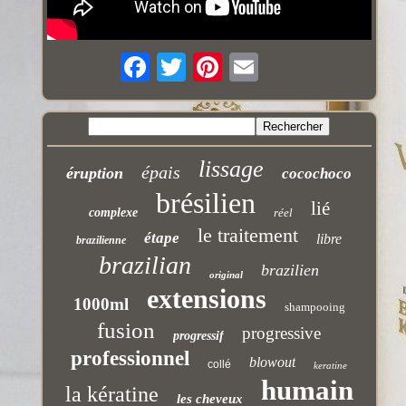
lissage
épais
éruption
cocochoco
brésilien
lié
complexe
réel
le traitement
étape
libre
brazilienne
brazilian
brazilien
original
extensions
1000ml
shampooing
fusion
progressive
progressif
professionnel
blowout
collé
keratine
humain
la kératine
les cheveux